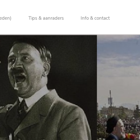
heden)
Tips & aanraders
Info & contact