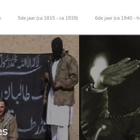
e
5de jaar (ca 1815 - ca 1939)
6de jaar (ca 1940 - 
es