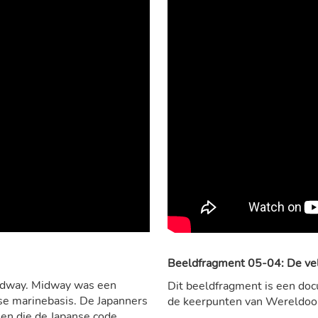
Beeldfragment 05-04: De ve
 Midway. Midway was een
Dit beeldfragment is een doc
se marinebasis. De Japanners
de keerpunten van Wereldoo
en die de Japanse code