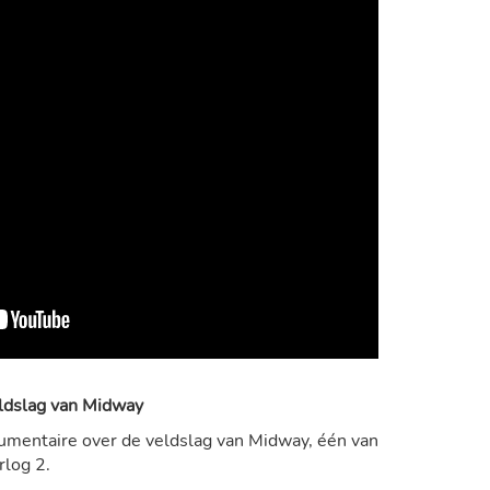
ldslag van Midway
umentaire over de veldslag van Midway, één van
rlog 2.