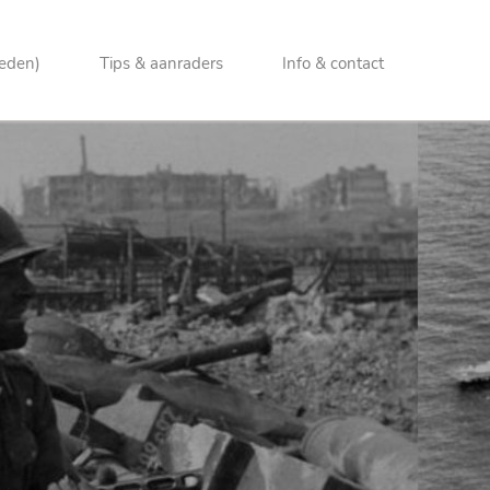
heden)
Tips & aanraders
Info & contact