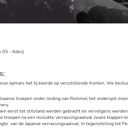
s 05 - 6des)
s:
anse opmars het tij keerde op verschillende fronten. We best
taliaanse troepen onder leiding van Rommel het onderspit moe
ery.
epen eerst tot stilstand werden gebracht en vervolgens werden
nse troepen na een mislukte verrassingsaanval zware klappen
ogte van de Japanse verrassingsaanval. In tegenstelling tot 