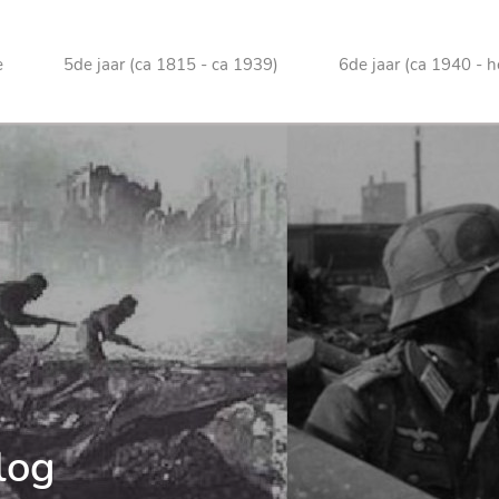
e
5de jaar (ca 1815 - ca 1939)
6de jaar (ca 1940 - 
log