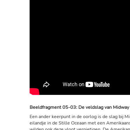
Beeldfragment 05-03: De veldslag van Midway
Een ander keerpunt in de oorlog is de slag bij
eilandje in de Stille Oceaan met een Amerikaan
wilden ook deze vloot vernietigen. De Amerikan