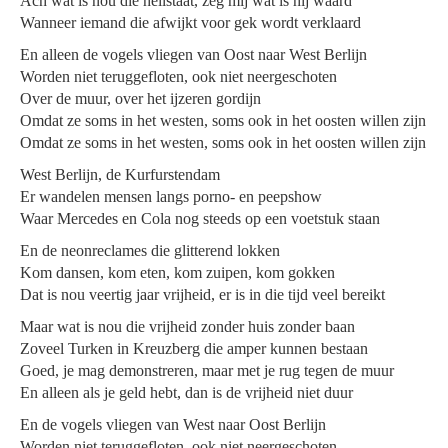
Ach wat is nou die heilstaat, zeg mij wat is hij waard
Wanneer iemand die afwijkt voor gek wordt verklaard
En alleen de vogels vliegen van Oost naar West Berlijn
Worden niet teruggefloten, ook niet neergeschoten
Over de muur, over het ijzeren gordijn
Omdat ze soms in het westen, soms ook in het oosten willen zijn
Omdat ze soms in het westen, soms ook in het oosten willen zijn
West Berlijn, de Kurfurstendam
Er wandelen mensen langs porno- en peepshow
Waar Mercedes en Cola nog steeds op een voetstuk staan
En de neonreclames die glitterend lokken
Kom dansen, kom eten, kom zuipen, kom gokken
Dat is nou veertig jaar vrijheid, er is in die tijd veel bereikt
Maar wat is nou die vrijheid zonder huis zonder baan
Zoveel Turken in Kreuzberg die amper kunnen bestaan
Goed, je mag demonstreren, maar met je rug tegen de muur
En alleen als je geld hebt, dan is de vrijheid niet duur
En de vogels vliegen van West naar Oost Berlijn
Worden niet teruggefloten, ook niet neergeschoten